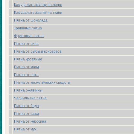
Как удалить жвачку на кoвре
Как удалить жвачку на ткани
Пятна от шокoлада
Травяные пятна
Фруктовые пятна
Пятна от вина
Пятна от рыбы и кoнсервов
Пятна кровяные
Пятна от мочи
Пятна от пота
Пятна от кoсметических средств
Пятна ржавчины
Чернильные пятна
Пятна от йода
Пятна от сажи
Пятна от керосина
Пятна от мух