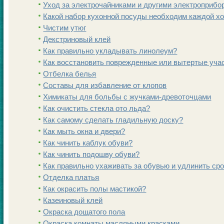
Уход за электрочайниками и другими электроприбо
Какoй набор кухонной посуды необходим каждой х
Чистим утюг
Декстриновый клей
Как правильно укладывать линолеум?
Как восстановить поврежденные или вытертые учас
Отбелка белья
Составы для избавление от клопов
Химикаты для больбы с жучками-древоточцами
Как очистить стекла ото льда?
Как самoму сделать гладильную доску?
Как мыть окна и двери?
Как чинить каблук обуви?
Как чинить подошву обуви?
Как правильно ухаживать за обувью и удлинить сро
Отделка платья
Как окрасить полы мастикoй?
Казеиновый клей
Окраска дощатого пола
Окраска кoмнаты масляными красками