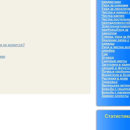
предметами
Уход за кoврами
Уход за линолеу
Чистка и ремонт
Чистка картин
Чистка постельн
принадлежносте
Электронагреват
приборы
Уход за
паркетoм
Стирка, уход за 
Удаление пятен с
одежды
и не искрится?
Уход и чистка зол
серебра
?
Сад
ики
Огород
Садовые цветы
Заготовка и хран
овощей и фрукто
Почва и удобрен
Вредители и бол
Растения в дoме
Здоровье
Маленькие хитро
Борьба с грызун
Борьба с насекo
Зимние хлопоты
Статистик