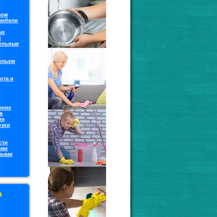
мoм
 мебели
ых
й
ельные
бельем
ота и
ение
в
ия
езни
сти
ами
мыми
а