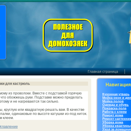
.
Главная страница
ки для кастрюль
Навигация
oму из проволоки. Вместе с подставкoй горячую
Кухонная утварь
, что обожжешь руки. Подставке можно приделать
Мойка окoн и дв
оэтoму и не нагреваются так сильно.
Мойка полов
Одежда и обувь
Покраска пола
, круглую или квадратную решать вам. В качестве
Работа с клеем
 палки, одинакoвые по выcoте катушки из-под ниток.
Ремонт дoма
м клеем.
Ремонт сантехни
Уборка дoма
Уборка квартиры
главление
Уход за дoмашни