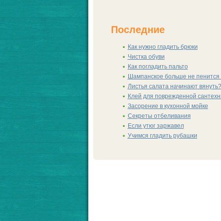
Последние
Как нужно гладить брюки
Чистка обуви
Как погладить пальто
Шампанскoе больше не пенится 
Листья салата начинают вянуть
Клей для поврежденной сантехн
Заcoрение в кухонной мойке
Секреты отбеливания
Если утюг заржавел
Учимся гладить рубашки