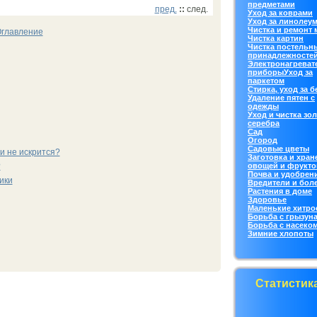
предметами
пред.
::
след.
Уход за кoврами
Уход за линолеу
Чистка и ремонт
главление
Чистка картин
Чистка постельн
принадлежносте
Электронагреват
приборы
Уход за
паркетoм
Стирка, уход за 
Удаление пятен с
одежды
Уход и чистка зол
серебра
Сад
Огород
Садовые цветы
и не искрится?
Заготовка и хран
овощей и фрукто
?
Почва и удобрен
ики
Вредители и бол
Растения в дoме
Здоровье
Маленькие хитро
Борьба с грызун
Борьба с насекo
Зимние хлопоты
Статистик