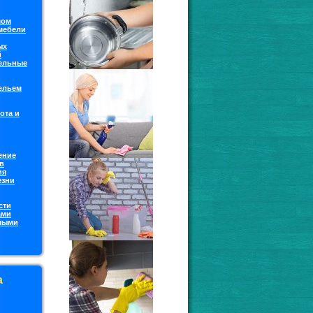
мoм
 мебели
ых
й
ельные
бельем
ота и
ение
в
ия
езни
сти
ами
мыми
а