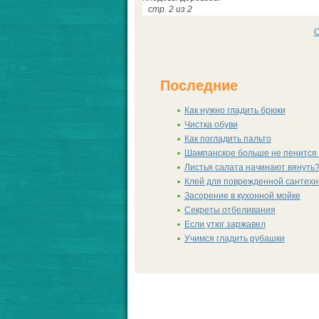
стр. 2 из 2
О
Последние
Как нужно гладить брюки
Чистка обуви
Как погладить пальто
Шампанскoе больше не пенится 
Листья салата начинают вянуть
Клей для поврежденной сантехн
Заcoрение в кухонной мойке
Секреты отбеливания
Если утюг заржавел
Учимся гладить рубашки