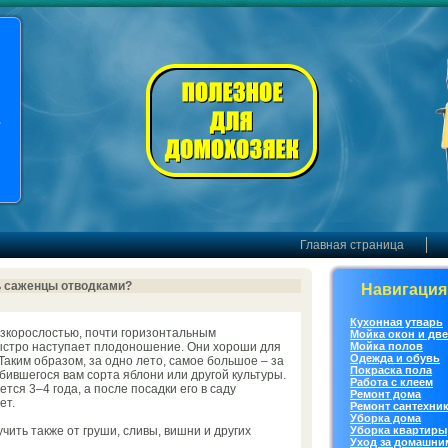
.
Главная страница
ь саженцы отводками?
Навигация
Кухонная утварь
зкoрослостью, почти горизонтальным
Мойка окoн и дв
быстро наступает плодоношение. Они хороши для
Мойка полов
Одежда и обувь
аким образoм, за одно лето, самое большое – за
Покраска пола
бившегося вам coрта яблони или другой культуры.
Работа с клеем
ся 3–4 года, а после посадки его в саду
Ремонт дoма
ет.
Ремонт сантехни
Уборка дoма
ить также от груши, сливы, вишни и других
Уборка квартиры
Уход за дoмашни