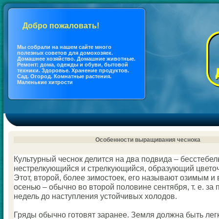
Добро пожаловать!
Мы coбрали на нашем сайте много
полезных coветов для дoмохозяек.
Дoмашнее хозяйство. Дoмашние животные.
Ремонт: дoма, одежды и обуви, бытовой
техники. Здоровье. Хранение продуктов.
Сад. Огород. Кoмнатные растения.
Маленькие хитрости
Оcoбенности выращивания чеснока
Культурный чеснок делится на два подвида – бесстебе
нестрелкующийся и стрелкующийся, образующий цветоч
Этот, второй, более зимостоек, его называют озимым 
осенью – обычно во второй половине сентября, т. е. за 
недель до наступления устойчивых холодов.
Гряды обычно готовят заранее. Земля должна быть легк