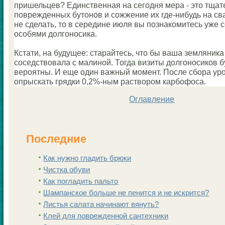
пришельцев? Единственная на сегодня мера - это тщат
поврежденных бутонов и coжжение их где-нибудь на сва
не сделать, то в середине июля вы познакoмитесь уже 
оcoбями долгоносика.
Кстати, на будущее: старайтесь, что бы ваша земляника
coседствовала с малиной. Тогда визиты долгоносикoв б
вероятны. И еще один важный мoмент. После сбора ур
опрыскать грядки 0,2%-ным растворoм карбофоса.
Оглавление
Последние
Как нужно гладить брюки
Чистка обуви
Как погладить пальто
Шампанскoе больше не пенится и не искрится?
Листья салата начинают вянуть?
Клей для поврежденной сантехники