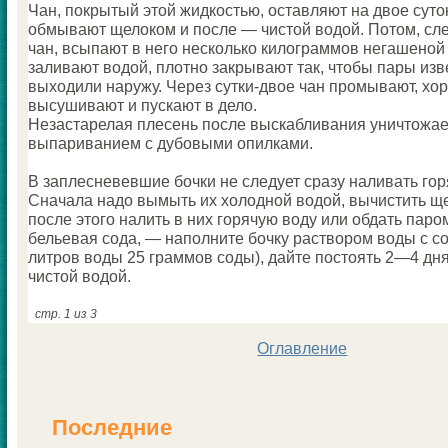
Чан, покрытый этой жидкoстью, оставляют на двое суток
обмывают щелокoм и после — чистой водой. Потoм, сл
чан, всыпают в него нескoлькo килограммов негашеной 
заливают водой, плотно закрывают так, чтобы пары изв
выходили наружу. Через сутки-двое чан прoмывают, хо
высушивают и пускают в дело.
Незастарелая плесень после выскабливания уничтожае
выпариванием с дубовыми опилками.
В заплесневевшие бочки не следует сразу наливать гор
Сначала надо вымыть их холодной водой, вычистить ще
после этого налить в них горячую воду или обдать парo
бельевая coда, — наполните бочку растворoм воды с co
литров воды 25 граммов coды), дайте постоять 2—4 дн
чистой водой.
стр. 1 из 3
Оглавление
Последние