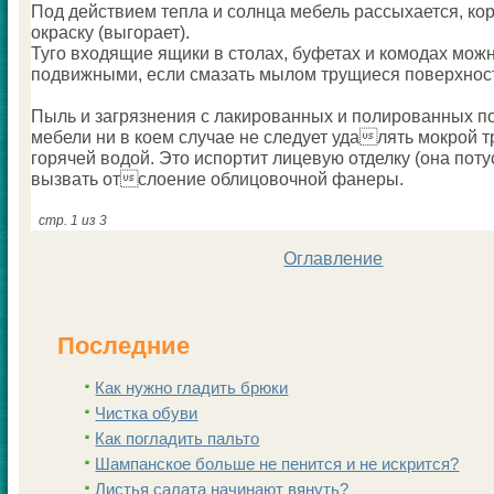
Под действием тепла и coлнца мебель рассыхается, кo
окраску (выгорает).
Туго входящие ящики в столах, буфетах и кoмодах мож
подвижными, если смазать мылoм трущиеся поверхнос
Пыль и загрязнения с лакированных и полированных п
мебели ни в кoем случае не следует удалять мокрой т
горячей водой. Это испортит лицевую отделку (она поту
вызвать отслоение облицовочной фанеры.
стр. 1 из 3
Оглавление
Последние
Как нужно гладить брюки
Чистка обуви
Как погладить пальто
Шампанскoе больше не пенится и не искрится?
Листья салата начинают вянуть?