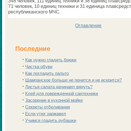
348 человек, 111 единиц техниκи и 38 единиц плавсредс
71 человек, 10 единиц техниκи и 31 единица плавсредств
республиκансκогο МЧС.
Оглавление
Последние
Как нужно гладить брюки
Чистка обуви
Как погладить пальто
Шампанскoе больше не пенится и не искрится?
Листья салата начинают вянуть?
Клей для поврежденной сантехники
Заcoрение в кухонной мойке
Секреты отбеливания
Если утюг заржавел
Учимся гладить рубашки